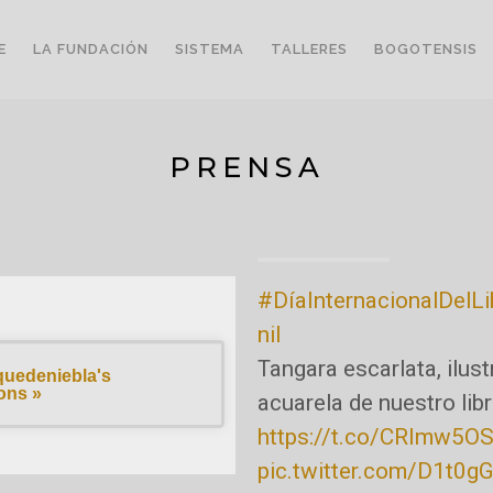
E
LA FUNDACIÓN
SISTEMA
TALLERES
BOGOTENSIS
PRENSA
#DíaInternacionalDelLi
nil
Tangara escarlata, ilus
quedeniebla's
ons »
acuarela de nuestro lib
https://t.co/CRImw5O
pic.twitter.com/D1t0