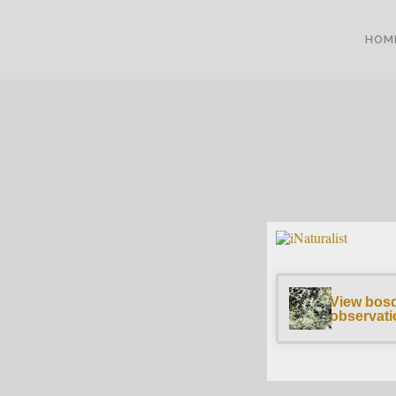
HOM
View bos
observati