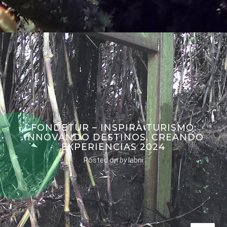
FONDETUR – INSPIRA TURISMO:
INNOVANDO DESTINOS, CREANDO
EXPERIENCIAS 2024
Posted on
by
labni