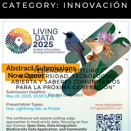
CATEGORY:
INNOVACIÓN
“TEJIENDO EL FUTURO:
BIODIVERSIDAD, TECNOLOGÍA
ABIERTA Y SABERES COMUNITARIOS
PARA LA PRÓXIMA GENERACIÓN”
Posted on
by
labni