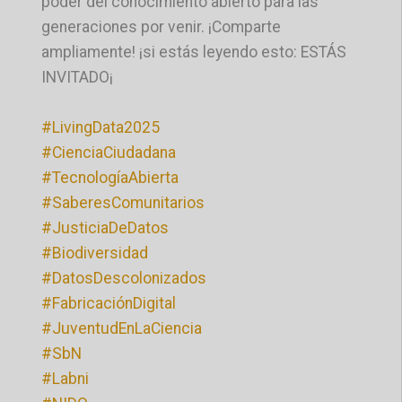
poder del conocimiento abierto para las
generaciones por venir. ¡Comparte
ampliamente! ¡si estás leyendo esto: ESTÁS
INVITADO¡
#LivingData2025
#CienciaCiudadana
#TecnologíaAbierta
#SaberesComunitarios
#JusticiaDeDatos
#Biodiversidad
#DatosDescolonizados
#FabricaciónDigital
#JuventudEnLaCiencia
#SbN
#Labni