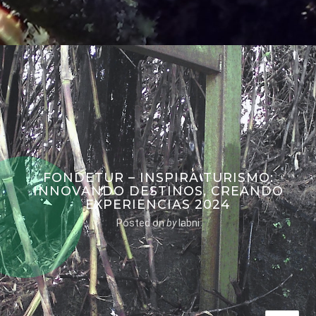
FONDETUR – INSPIRA TURISMO:
INNOVANDO DESTINOS, CREANDO
EXPERIENCIAS 2024
Posted on
by
labni