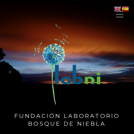
FUNDACIÓN LABORATORIO
BOSQUE DE NIEBLA