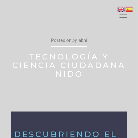
Posted on
by
labni
TECNOLOGÍA Y
CIENCIA CIUDADANA
NIDO
DESCUBRIENDO EL