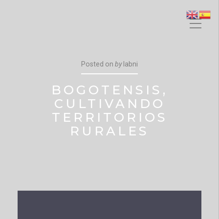
Posted on
by
labni
BOGOTENSIS,
CULTIVANDO
TERRITORIOS
RURALES